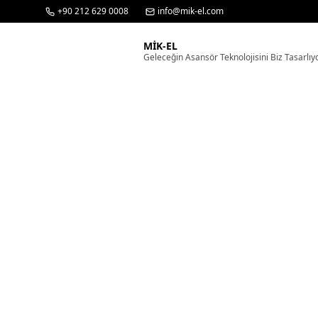
+90 212 629 0008
info@mik-el.com
MİK-EL
Geleceğin Asansör Teknolojisini Biz Tasarlıy