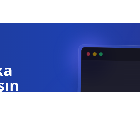
ka
şın
akkında saniyeler
K19 Hatası (Kap
K19 girişinin
kontrol edin.
Kapı limit tü
olun (NK / NA)