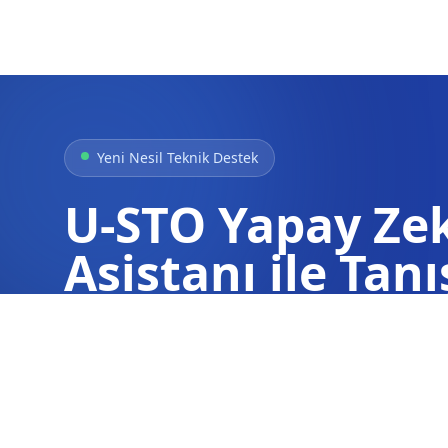
Yeni Nesil Teknik Destek
U-STO Yapay Ze
Asistanı ile Tanı
Arızalar, hata kodları ve teknik detaylar h
içinde anında ve doğru bilgi alın.
Hemen Sorun