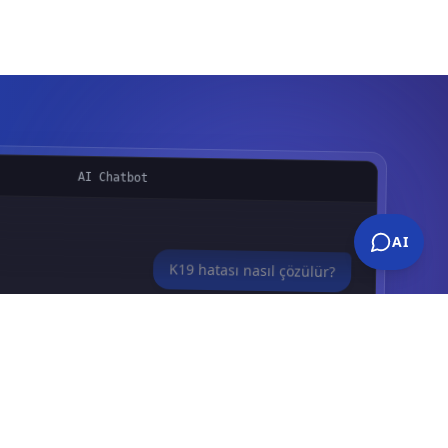
AI Chatbot
AI
K19 hatası nasıl çözülür?
ı Güvenlik Devresi)
için kontrol adımları:
 kapı limit kontağına doğru bağlandığını
rü parametresinin doğru seçildiğinden emin
.