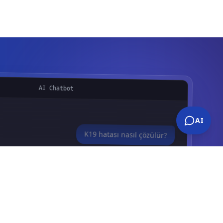
AI Chatbot
AI
K19 hatası nasıl çözülür?
ı Güvenlik Devresi)
için kontrol adımları:
 kapı limit kontağına doğru bağlandığını
rü parametresinin doğru seçildiğinden emin
.