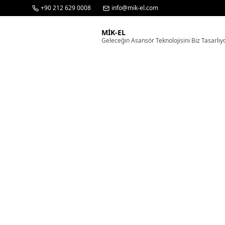
+90 212 629 0008
info@mik-el.com
MİK-EL
Geleceğin Asansör Teknolojisini Biz Tasarlıy