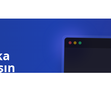
ka
şın
akkında saniyeler
K19 Hatası (Kap
K19 girişinin
kontrol edin.
Kapı limit tü
olun (NK / NA)