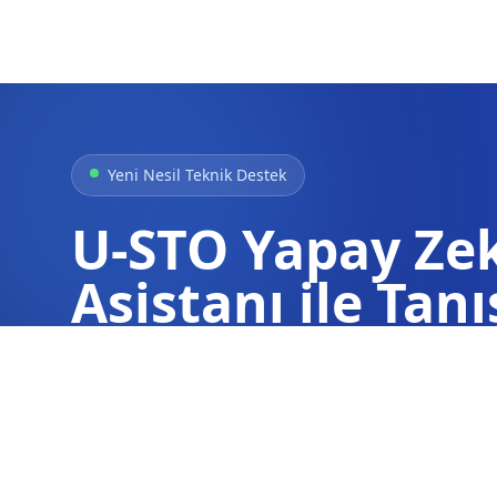
Yeni Nesil Teknik Destek
U-STO Yapay Ze
Asistanı ile Tanı
Arızalar, hata kodları ve teknik detaylar h
içinde anında ve doğru bilgi alın.
Hemen Sorun