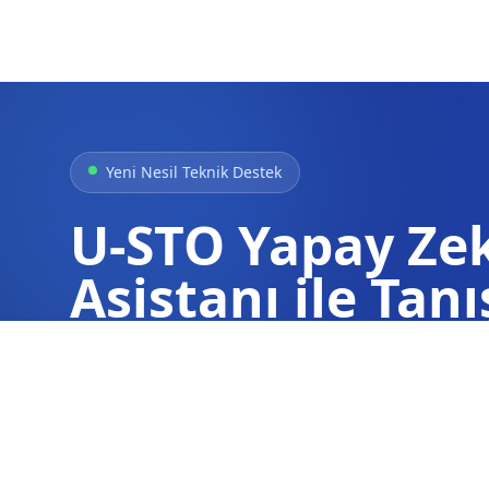
Yeni Nesil Teknik Destek
U-STO Yapay Ze
Asistanı ile Tanı
Arızalar, hata kodları ve teknik detaylar h
içinde anında ve doğru bilgi alın.
Hemen Sorun