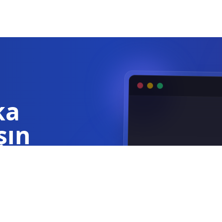
ka
şın
akkında saniyeler
K19 Hatası (Kap
K19 girişinin
kontrol edin.
Kapı limit tü
olun (NK / NA)