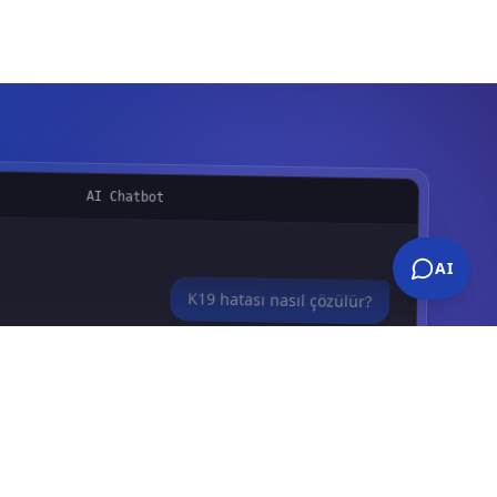
AI Chatbot
AI
K19 hatası nasıl çözülür?
ı Güvenlik Devresi)
için kontrol adımları:
 kapı limit kontağına doğru bağlandığını
rü parametresinin doğru seçildiğinden emin
.