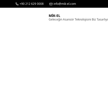
+90 212 629 0008
info@mik-el.com
MİK-EL
Geleceğin Asansör Teknolojisini Biz Tasarlıy